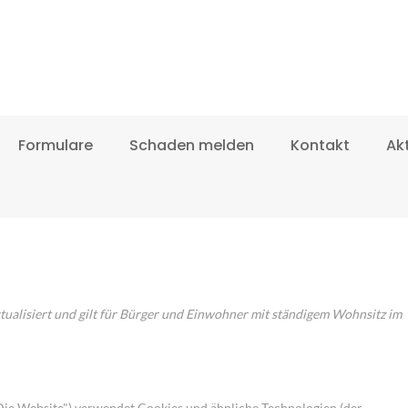
Formulare
Schaden melden
Kontakt
Ak
ktualisiert und gilt für Bürger und Einwohner mit ständigem Wohnsitz im
Die Website") verwendet Cookies und ähnliche Technologien (der