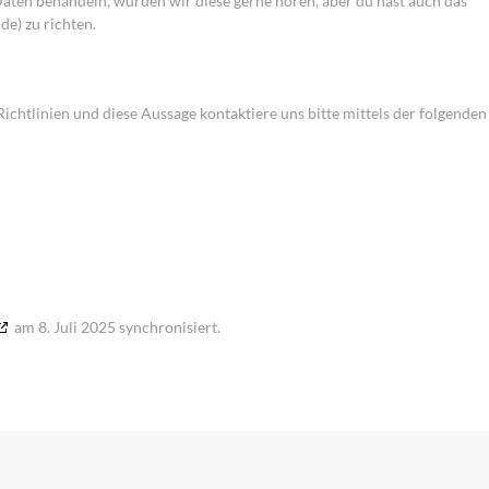
aten behandeln, würden wir diese gerne hören, aber du hast auch das
e) zu richten.
htlinien und diese Aussage kontaktiere uns bitte mittels der folgenden
am 8. Juli 2025 synchronisiert.