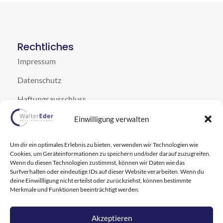
Rechtliches
Impressum
Datenschutz
Haftungsausschluss
Cookie-Hinweis
Einwilligung verwalten
Kontakt
Um dir ein optimales Erlebnis zu bieten, verwenden wir Technologien wie
Neuburger Str. 66, 94032 Passau
Cookies, um Geräteinformationen zu speichern und/oder darauf zuzugreifen.
Wenn du diesen Technologien zustimmst, können wir Daten wie das
info@waltereder.com
Surfverhalten oder eindeutige IDs auf dieser Website verarbeiten. Wenn du
deine Einwillligung nicht erteilst oder zurückziehst, können bestimmte
Merkmale und Funktionen beeinträchtigt werden.
+49 851 95626-0
Öffnungszeiten
Akzeptieren